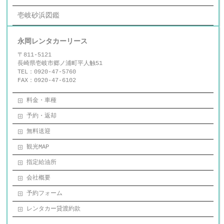
壱岐砂浜図鑑
永岡レンタカーリース
〒811-5121
長崎県壱岐市郷ノ浦町平人触51
TEL：0920-47-5760
FAX：0920-47-6102
料金・車種
予約・返却
無料送迎
観光MAP
指定給油所
会社概要
予約フォーム
レンタカー貸渡約款